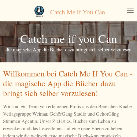
Zum
Catch Me If You Can
Hauptinhalt
springen
Catch me if you Can
die magische App die Bücher dazu bringt sich selber vorzulesen
Willkommen bei Catch Me If You Can -
die magische App die Bücher dazu
bringt sich selber vorzulesen!
Wir sind ein Team von erfahrenen Profis aus den Bereichen Knabe
Verlagsgruppe Weimar, GehörGäng Studio und GehörGäng
Stimmen Agentur. Unser Ziel ist es, Bücher zum Leben zu
erwecken und das Leseerlebnis auf eine neue Ebene zu heben,
indem wir die weltweit erste magische Buch-App entwickeln.